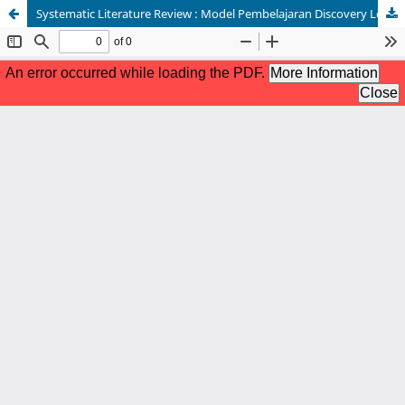
Systematic Literature Review : Model Pembelajaran Discovery Learning Untuk Meningkatkan Kemampuan Numerasi Siswa Sekolah Menengah Pertama