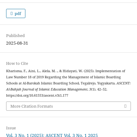
pdf
Published
2025-08-31
How to Cite
Kharisma, F., Aini, L., Alela, M. ., & Hidayati, W. (2025). Implementation of
Law Number 18 of 2019 Regarding the Management of Islamic Boarding
Schools at Al-Barokah Islamic Boarding School, Tegalrejo, Yogyakarta.
ASCENT:
Al-Bahjah Journal of Islamic Education Management
,
3
(1), 42–52.
https://doi.org/10.61553/ascent.v3i1.177
More Citation Formats
Issue
Vol. 3 No. 1 (2025): ASCENT Vol. 3 No. 1 2025