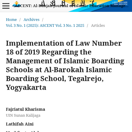
ASCENT: Al-Bahjah Journal of Islamic Education Management
Home
/
Archives
/
Vol. 3 No. 1 (2025): ASCENT Vol. 3 No. 1 2025
/
Articles
Implementation of Law Number
18 of 2019 Regarding the
Management of Islamic Boarding
Schools at Al-Barokah Islamic
Boarding School, Tegalrejo,
Yogyakarta
Fajriatul Kharisma
UIN Sunan Kalijaga
Lathifah Aini