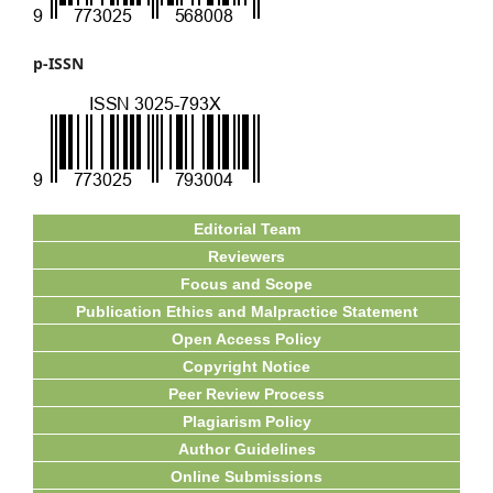
p-ISSN
Editorial Team
Reviewers
Focus and Scope
Publication Ethics and Malpractice Statement
Open Access Policy
Copyright Notice
Peer Review Process
Plagiarism Policy
Author Guidelines
Online Submissions