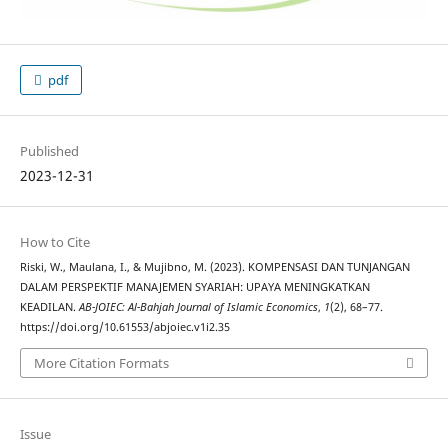
pdf
Published
2023-12-31
How to Cite
Riski, W., Maulana, I., & Mujibno, M. (2023). KOMPENSASI DAN TUNJANGAN
DALAM PERSPEKTIF MANAJEMEN SYARIAH: UPAYA MENINGKATKAN
KEADILAN.
AB-JOIEC: Al-Bahjah Journal of Islamic Economics
,
1
(2), 68–77.
https://doi.org/10.61553/abjoiec.v1i2.35
More Citation Formats
Issue